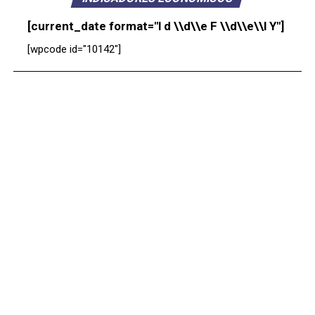
[current_date format="l d \\d\\e F \\d\\e\\l Y"]
[wpcode id="10142"]