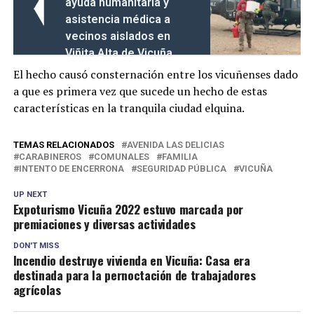
ayuda humanitaria y
asistencia médica a
vecinos aislados en
Viñita Alta de Vicuña
El hecho causó consternación entre los vicuñenses dado
a que es primera vez que sucede un hecho de estas
características en la tranquila ciudad elquina.
TEMAS RELACIONADOS
AVENIDA LAS DELICIAS
CARABINEROS
COMUNALES
FAMILIA
INTENTO DE ENCERRONA
SEGURIDAD PÚBLICA
VICUÑA
UP NEXT
Expoturismo Vicuña 2022 estuvo marcada por
premiaciones y diversas actividades
DON'T MISS
Incendio destruye vivienda en Vicuña: Casa era
destinada para la pernoctación de trabajadores
agrícolas