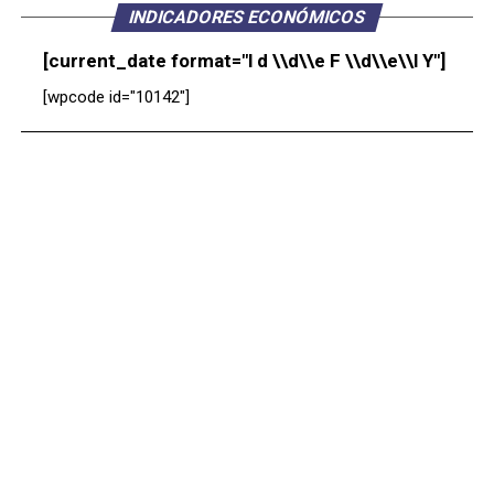
INDICADORES ECONÓMICOS
[current_date format="l d \\d\\e F \\d\\e\\l Y"]
[wpcode id="10142"]