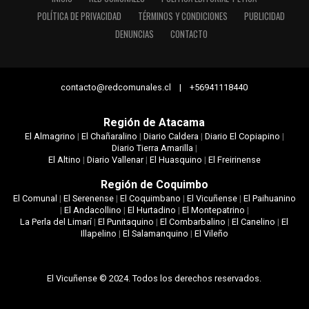
POLÍTICA DE PRIVACIDAD
TÉRMINOS Y CONDICIONES
PUBLICIDAD
DENUNCIAS
CONTACTO
contacto@redcomunales.cl | +56941118440
Región de Atacama
El Almagrino
|
El Chañaralino
|
Diario Caldera
|
Diario El Copiapino
|
Diario Tierra Amarilla
|
El Altino
|
Diario Vallenar
|
El Huasquino
|
El Freirinense
Región de Coquimbo
El Comunal
|
El Serenense
|
El Coquimbano
|
El Vicuñense
|
El Paihuanino
|
El Andacollino
|
El Hurtadino
|
El Montepatrino
|
La Perla del Limarí
|
El Punitaquino
|
El Combarbalino
|
El Canelino
|
El
Illapelino
|
El Salamanquino
|
El Vileño
El Vicuñense © 2024. Todos los derechos reservados.