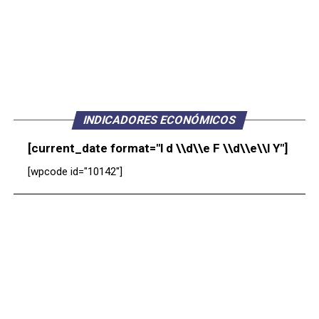
INDICADORES ECONÓMICOS
[current_date format="l d \\d\\e F \\d\\e\\l Y"]
[wpcode id="10142"]