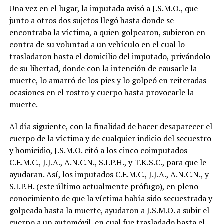
Una vez en el lugar, la imputada avisó a J.S.M.O., que
junto a otros dos sujetos llegó hasta donde se
encontraba la víctima, a quien golpearon, subieron en
contra de su voluntad a un vehículo en el cual lo
trasladaron hasta el domicilio del imputado, privándolo
de su libertad, donde con la intención de causarle la
muerte, lo amarró de los pies y lo golpeó en reiteradas
ocasiones en el rostro y cuerpo hasta provocarle la
muerte.
Al día siguiente, con la finalidad de hacer desaparecer el
cuerpo de la víctima y de cualquier indicio del secuestro
y homicidio, J.S.M.O. citó a los cinco coimputados
C.E.M.C., J.J.A., A.N.C.N., S.I.P.H., y T.K.S.C., para que le
ayudaran. Así, los imputados C.E.M.C., J.J.A., A.N.C.N., y
S.I.P.H. (este último actualmente prófugo), en pleno
conocimiento de que la víctima había sido secuestrada y
golpeada hasta la muerte, ayudaron a J.S.M.O. a subir el
cuerpo a un automóvil, en cual fue trasladado hasta el