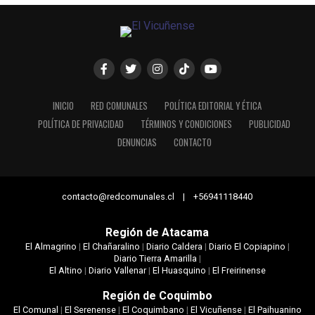
INICIO
RED COMUNALES
POLÍTICA EDITORIAL Y ÉTICA
POLÍTICA DE PRIVACIDAD
TÉRMINOS Y CONDICIONES
PUBLICIDAD
DENUNCIAS
CONTACTO
contacto@redcomunales.cl | +56941118440
Región de Atacama
El Almagrino
|
El Chañaralino
|
Diario Caldera
|
Diario El Copiapino
|
Diario Tierra Amarilla
|
El Altino
|
Diario Vallenar
|
El Huasquino
|
El Freirinense
Región de Coquimbo
El Comunal
|
El Serenense
|
El Coquimbano
|
El Vicuñense
|
El Paihuanino