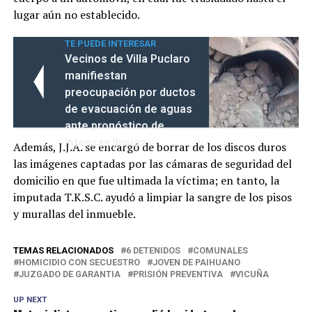
lugar aún no establecido.
TE PUEDE INTERESAR
Vecinos de Villa Puclaro
manifiestan
preocupación por ductos
de evacuación de aguas
ante pronóstico de
intensas lluvias
Además, J.J.A. se encargó de borrar de los discos duros
las imágenes captadas por las cámaras de seguridad del
domicilio en que fue ultimada la víctima; en tanto, la
imputada T.K.S.C. ayudó a limpiar la sangre de los pisos
y murallas del inmueble.
TEMAS RELACIONADOS
6 DETENIDOS
COMUNALES
HOMICIDIO CON SECUESTRO
JOVEN DE PAIHUANO
JUZGADO DE GARANTIA
PRISIÓN PREVENTIVA
VICUÑA
UP NEXT