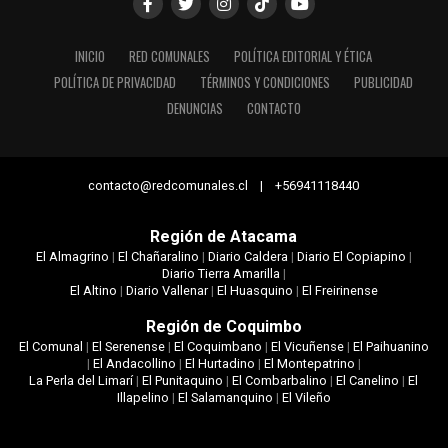
INICIO
RED COMUNALES
POLÍTICA EDITORIAL Y ÉTICA
POLÍTICA DE PRIVACIDAD
TÉRMINOS Y CONDICIONES
PUBLICIDAD
DENUNCIAS
CONTACTO
contacto@redcomunales.cl | +56941118440
Región de Atacama
El Almagrino
|
El Chañaralino
|
Diario Caldera
|
Diario El Copiapino
|
Diario Tierra Amarilla
|
El Altino
|
Diario Vallenar
|
El Huasquino
|
El Freirinense
Región de Coquimbo
El Comunal
|
El Serenense
|
El Coquimbano
|
El Vicuñense
|
El Paihuanino
|
El Andacollino
|
El Hurtadino
|
El Montepatrino
|
La Perla del Limarí
|
El Punitaquino
|
El Combarbalino
|
El Canelino
|
El
Illapelino
|
El Salamanquino
|
El Vileño