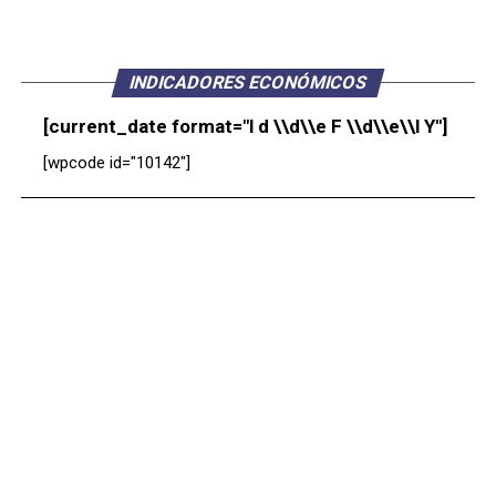
INDICADORES ECONÓMICOS
[current_date format="l d \\d\\e F \\d\\e\\l Y"]
[wpcode id="10142"]