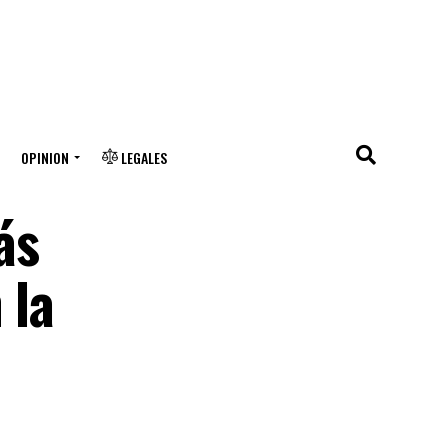
OPINION
LEGALES
ás
 la