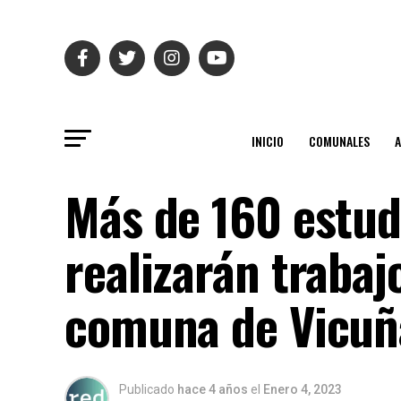
INICIO
COMUNALES
Más de 160 estud
realizarán trabaj
comuna de Vicuñ
Publicado
hace 4 años
el
Enero 4, 2023