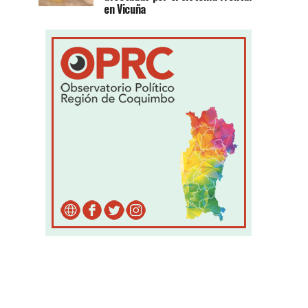
en Vicuña