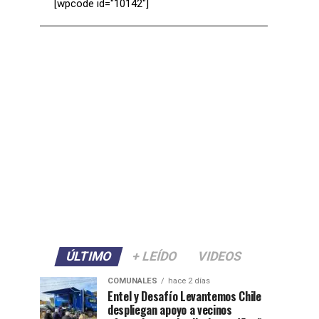
[wpcode id="10142"]
ÚLTIMO
+ LEÍDO
VIDEOS
COMUNALES
hace 2 días
Entel y Desafío Levantemos Chile
despliegan apoyo a vecinos