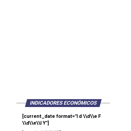
INDICADORES ECONÓMICOS
[current_date format="l d \\d\\e F
\\d\\e\\l Y"]