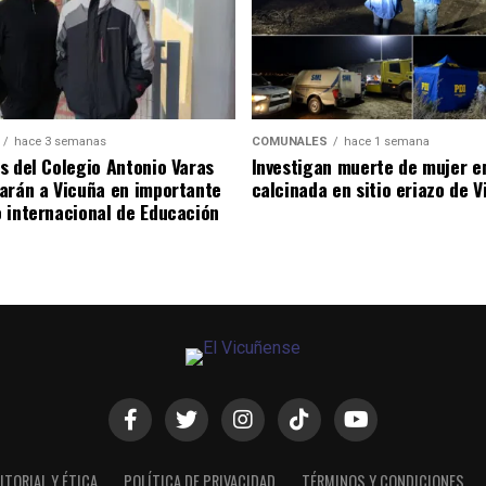
hace 3 semanas
COMUNALES
hace 1 semana
s del Colegio Antonio Varas
Investigan muerte de mujer e
arán a Vicuña en importante
calcinada en sitio eriazo de 
 internacional de Educación
ITORIAL Y ÉTICA
POLÍTICA DE PRIVACIDAD
TÉRMINOS Y CONDICIONES