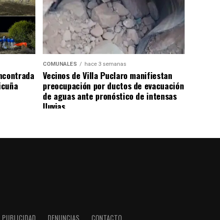
COMUNALES
hace 3 semanas
ncontrada
Vecinos de Villa Puclaro manifiestan
Vicuña
preocupación por ductos de evacuación
de aguas ante pronóstico de intensas
lluvias
PUBLICIDAD
DENUNCIAS
CONTACTO