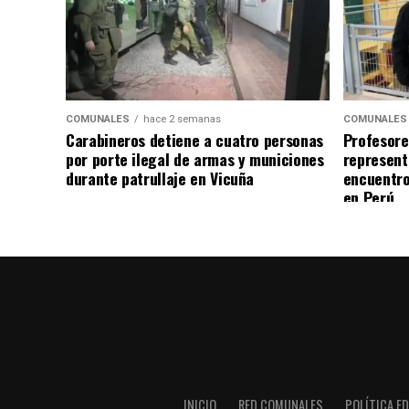
COMUNALES
hace 2 semanas
COMUNALES
Carabineros detiene a cuatro personas
Profesore
por porte ilegal de armas y municiones
represent
durante patrullaje en Vicuña
encuentro
en Perú
INICIO
RED COMUNALES
POLÍTICA ED