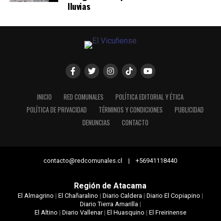
lluvias
INICIO
RED COMUNALES
POLÍTICA EDITORIAL Y ÉTICA
POLÍTICA DE PRIVACIDAD
TÉRMINOS Y CONDICIONES
PUBLICIDAD
DENUNCIAS
CONTACTO
contacto@redcomunales.cl | +56941118440
Región de Atacama
El Almagrino
|
El Chañaralino
|
Diario Caldera
|
Diario El Copiapino
|
Diario Tierra Amarilla
|
El Altino
|
Diario Vallenar
|
El Huasquino
|
El Freirinense