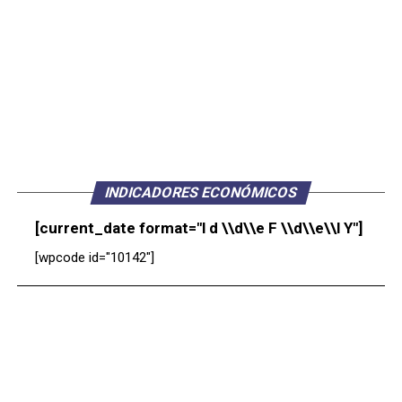
INDICADORES ECONÓMICOS
[current_date format="l d \\d\\e F \\d\\e\\l Y"]
[wpcode id="10142"]