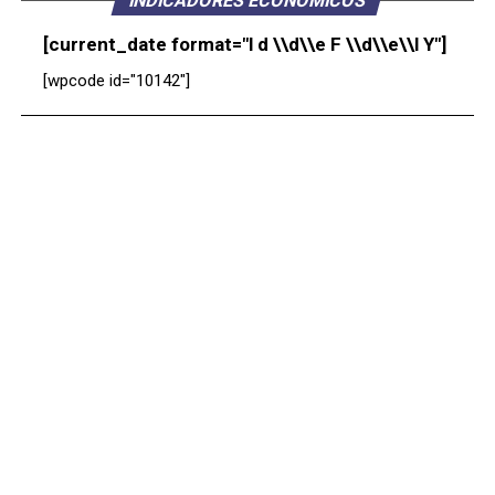
INDICADORES ECONÓMICOS
[current_date format="l d \\d\\e F \\d\\e\\l Y"]
[wpcode id="10142"]