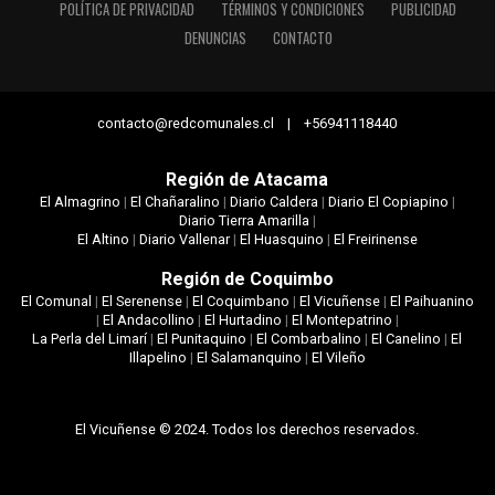
POLÍTICA DE PRIVACIDAD
TÉRMINOS Y CONDICIONES
PUBLICIDAD
DENUNCIAS
CONTACTO
contacto@redcomunales.cl | +56941118440
Región de Atacama
El Almagrino
|
El Chañaralino
|
Diario Caldera
|
Diario El Copiapino
|
Diario Tierra Amarilla
|
El Altino
|
Diario Vallenar
|
El Huasquino
|
El Freirinense
Región de Coquimbo
El Comunal
|
El Serenense
|
El Coquimbano
|
El Vicuñense
|
El Paihuanino
|
El Andacollino
|
El Hurtadino
|
El Montepatrino
|
La Perla del Limarí
|
El Punitaquino
|
El Combarbalino
|
El Canelino
|
El
Illapelino
|
El Salamanquino
|
El Vileño
El Vicuñense © 2024. Todos los derechos reservados.