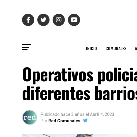
INICIO
COMUNALES
Operativos polici
diferentes barri
Publicado
hace 3 años
el
Abril 4, 2023
Por
Red Comunales