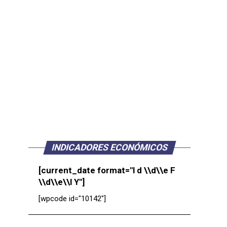
INDICADORES ECONÓMICOS
[current_date format="l d \\d\\e F
\\d\\e\\l Y"]
[wpcode id="10142"]