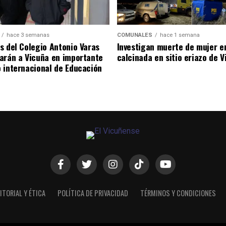
hace 3 semanas
COMUNALES
hace 1 semana
s del Colegio Antonio Varas
Investigan muerte de mujer e
arán a Vicuña en importante
calcinada en sitio eriazo de 
 internacional de Educación
ITORIAL Y ÉTICA
POLÍTICA DE PRIVACIDAD
TÉRMINOS Y CONDICIONES