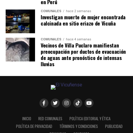
en Perú
COMUNALES
hace 2 semanas
Investigan muerte de mujer encontrada
calcinada en sitio eriazo de Vicuña
COMUNALES
hace 4 semanas
Vecinos de Villa Puclaro manifiestan
preocupación por ductos de evacuación
de aguas ante pronóstico de intensas
lluvias
INICIO
RED COMUNALES
POLÍTICA EDITORIAL Y ÉTICA
POLÍTICA DE PRIVACIDAD
TÉRMINOS Y CONDICIONES
PUBLICIDAD