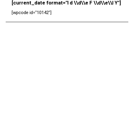
[current_date format="l d \\d\\e F \\d\\e\\l Y"]
[wpcode id="10142"]