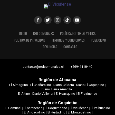
INICIO
RED COMUNALES
POLÍTICA EDITORIAL Y ÉTICA
POLÍTICA DE PRIVACIDAD
TÉRMINOS Y CONDICIONES
PUBLICIDAD
DENUNCIAS
CONTACTO
contacto@redcomunales.cl | +56941118440
Región de Atacama
El Almagrino
|
El Chañaralino
|
Diario Caldera
|
Diario El Copiapino
|
Diario Tierra Amarilla
|
El Altino
|
Diario Vallenar
|
El Huasquino
|
El Freirinense
Región de Coquimbo
El Comunal
|
El Serenense
|
El Coquimbano
|
El Vicuñense
|
El Paihuanino
|
El Andacollino
|
El Hurtadino
|
El Montepatrino
|