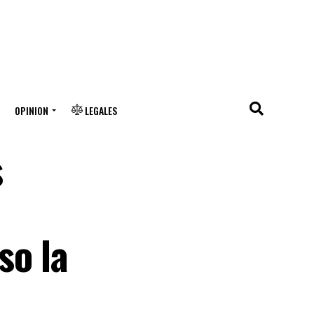
OPINION
LEGALES
s
so la