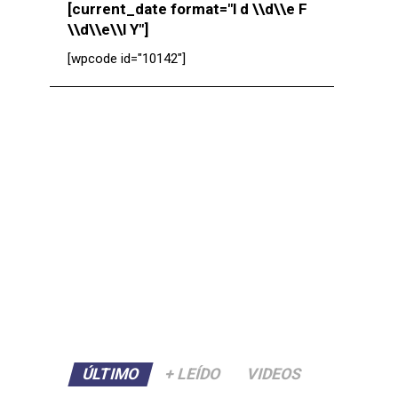
[current_date format="l d \\d\\e F
\\d\\e\\l Y"]
[wpcode id="10142"]
ÚLTIMO
+ LEÍDO
VIDEOS