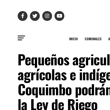
INICIO
COMUNALES
Pequeños agricu
agrícolas e indí
Coquimbo podrán 
la Ley de Riego