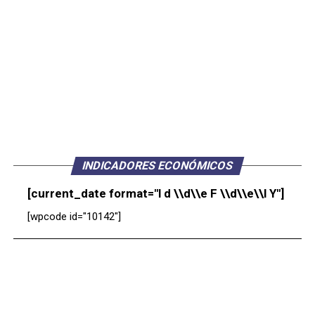
INDICADORES ECONÓMICOS
[current_date format="l d \\d\\e F \\d\\e\\l Y"]
[wpcode id="10142"]