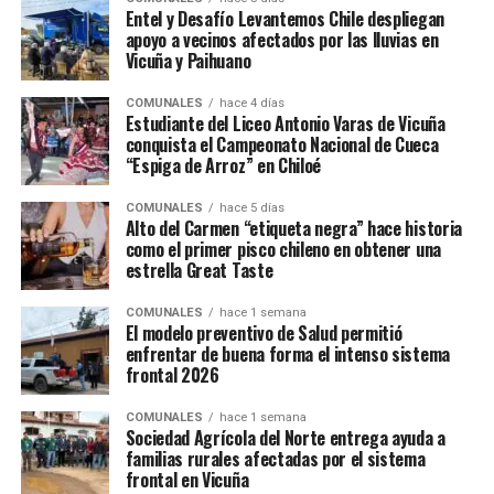
Entel y Desafío Levantemos Chile despliegan
apoyo a vecinos afectados por las lluvias en
Vicuña y Paihuano
COMUNALES
hace 4 días
Estudiante del Liceo Antonio Varas de Vicuña
conquista el Campeonato Nacional de Cueca
“Espiga de Arroz” en Chiloé
COMUNALES
hace 5 días
Alto del Carmen “etiqueta negra” hace historia
como el primer pisco chileno en obtener una
estrella Great Taste
COMUNALES
hace 1 semana
El modelo preventivo de Salud permitió
enfrentar de buena forma el intenso sistema
frontal 2026
COMUNALES
hace 1 semana
Sociedad Agrícola del Norte entrega ayuda a
familias rurales afectadas por el sistema
frontal en Vicuña