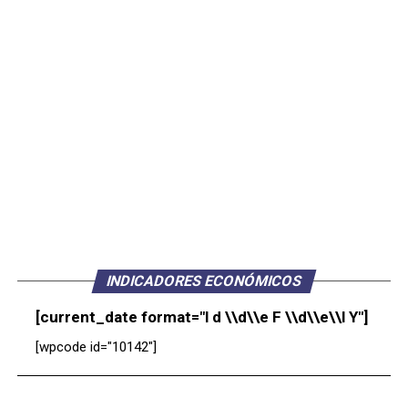
INDICADORES ECONÓMICOS
[current_date format="l d \\d\\e F \\d\\e\\l Y"]
[wpcode id="10142"]