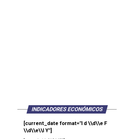
INDICADORES ECONÓMICOS
[current_date format="l d \\d\\e F
\\d\\e\\l Y"]