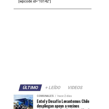
[wpcode id="10142"]
ÚLTIMO
+ LEÍDO
VIDEOS
COMUNALES
hace 2 días
Entel y Desafío Levantemos Chile
despliegan apoyo a vecinos