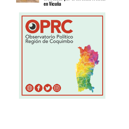
en Vicuña