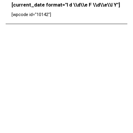
[current_date format="l d \\d\\e F \\d\\e\\l Y"]
[wpcode id="10142"]