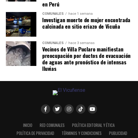
en Perú
COMUNALES
hace 1 semana
Investigan muerte de mujer encontrada
calcinada en sitio eriazo de Vicuña
COMUNALES
hace 3 semanas
Vecinos de Villa Puclaro manifiestan
preocupación por ductos de evacuación
de aguas ante pronóstico de intensas
lluvias
INICIO
RED COMUNALES
POLÍTICA EDITORIAL Y ÉTICA
POLÍTICA DE PRIVACIDAD
TÉRMINOS Y CONDICIONES
PUBLICIDAD