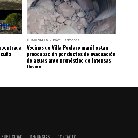
COMUNALES
hace 3 semanas
ncontrada
Vecinos de Villa Puclaro manifiestan
Vicuña
preocupación por ductos de evacuación
de aguas ante pronóstico de intensas
lluvias
PUBLICIDAD
DENUNCIAS
CONTACTO