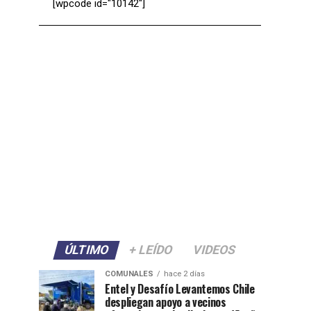
[wpcode id="10142"]
ÚLTIMO
+ LEÍDO
VIDEOS
COMUNALES
hace 2 días
Entel y Desafío Levantemos Chile
despliegan apoyo a vecinos