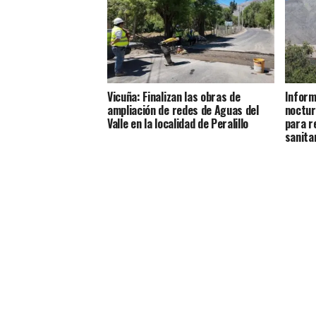
Vicuña: Finalizan las obras de
Inform
ampliación de redes de Aguas del
noctur
Valle en la localidad de Peralillo
para r
sanita