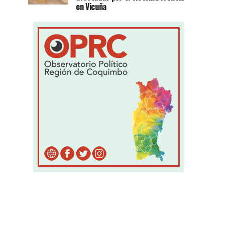
en Vicuña