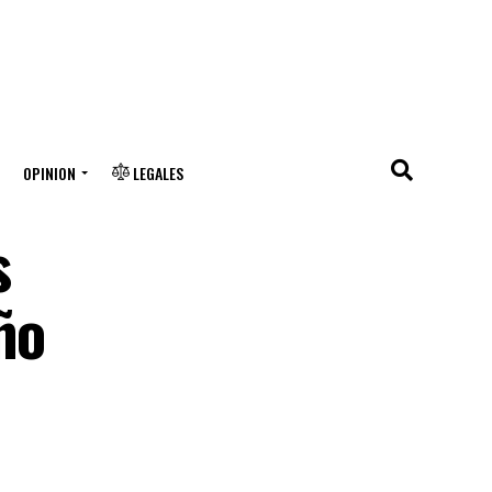
OPINION
LEGALES
s
ño