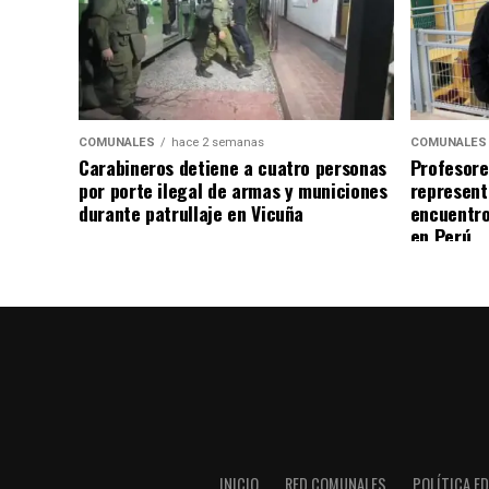
COMUNALES
hace 2 semanas
COMUNALES
Carabineros detiene a cuatro personas
Profesore
por porte ilegal de armas y municiones
represent
durante patrullaje en Vicuña
encuentro
en Perú
INICIO
RED COMUNALES
POLÍTICA ED