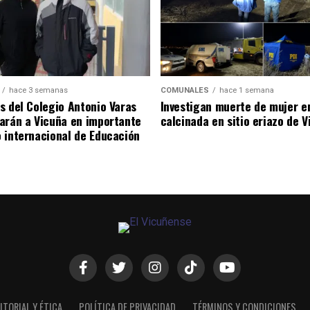
hace 3 semanas
COMUNALES
hace 1 semana
s del Colegio Antonio Varas
Investigan muerte de mujer e
arán a Vicuña en importante
calcinada en sitio eriazo de 
 internacional de Educación
ITORIAL Y ÉTICA
POLÍTICA DE PRIVACIDAD
TÉRMINOS Y CONDICIONES