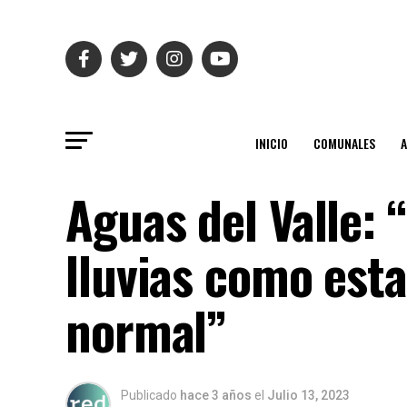
INICIO
COMUNALES
Aguas del Valle:
lluvias como est
normal”
Publicado
hace 3 años
el
Julio 13, 2023