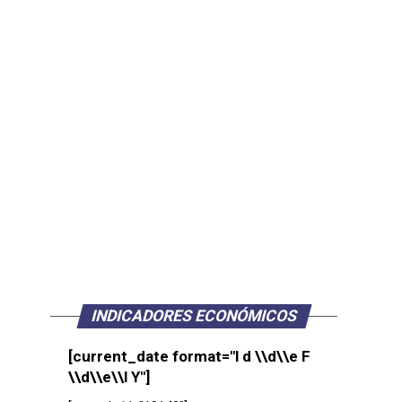
INDICADORES ECONÓMICOS
[current_date format="l d \\d\\e F
\\d\\e\\l Y"]