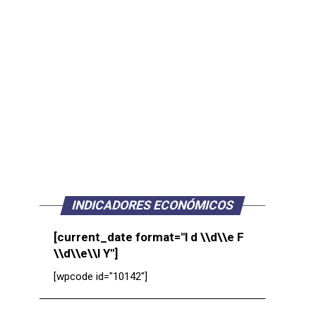
INDICADORES ECONÓMICOS
[current_date format="l d \\d\\e F
\\d\\e\\l Y"]
[wpcode id="10142"]