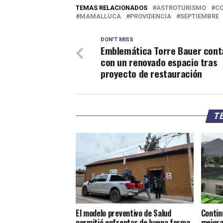
TEMAS RELACIONADOS
ASTROTURISMO
C
MAMALLUCA
PROVIDENCIA
SEPTIEMBRE
DON'T MISS
Emblemática Torre Bauer cont
con un renovado espacio tras
proyecto de restauración
TE
El modelo preventivo de Salud
Contin
permitió enfrentar de buena forma
mejora