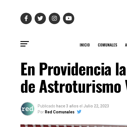
INICIO
COMUNALES
En Providencia l
de Astroturismo
Publicado
hace 3 años
el
Julio 22, 2023
Por
Red Comunales