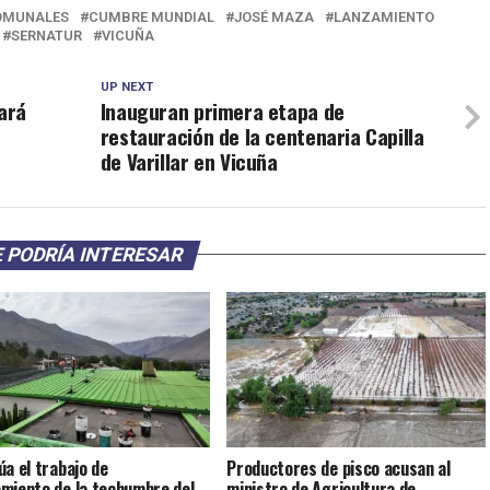
OMUNALES
CUMBRE MUNDIAL
JOSÉ MAZA
LANZAMIENTO
SERNATUR
VICUÑA
UP NEXT
ará
Inauguran primera etapa de
restauración de la centenaria Capilla
de Varillar en Vicuña
 PODRÍA INTERESAR
úa el trabajo de
Productores de pisco acusan al
miento de la techumbre del
ministro de Agricultura de