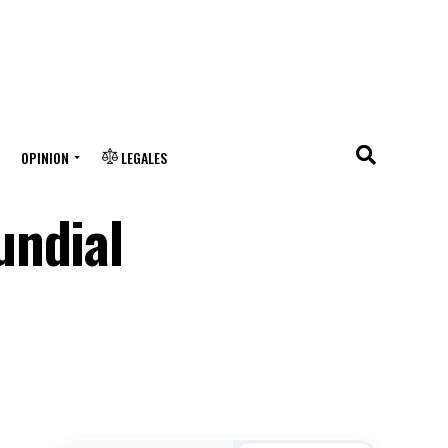
OPINION
LEGALES
undial