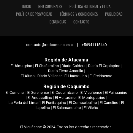
INICIO
RED COMUNALES
POLÍTICA EDITORIAL Y ÉTICA
POLÍTICA DE PRIVACIDAD
TÉRMINOS Y CONDICIONES
PUBLICIDAD
DENUNCIAS
CONTACTO
contacto@redcomunales.cl | +56941118440
Región de Atacama
El Almagrino
|
El Chañaralino
|
Diario Caldera
|
Diario El Copiapino
|
Diario Tierra Amarilla
|
El Altino
|
Diario Vallenar
|
El Huasquino
|
El Freirinense
Región de Coquimbo
El Comunal
|
El Serenense
|
El Coquimbano
|
El Vicuñense
|
El Paihuanino
|
El Andacollino
|
El Hurtadino
|
El Montepatrino
|
La Perla del Limarí
|
El Punitaquino
|
El Combarbalino
|
El Canelino
|
El
Illapelino
|
El Salamanquino
|
El Vileño
El Vicuñense © 2024. Todos los derechos reservados.