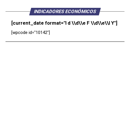
INDICADORES ECONÓMICOS
[current_date format="l d \\d\\e F \\d\\e\\l Y"]
[wpcode id="10142"]