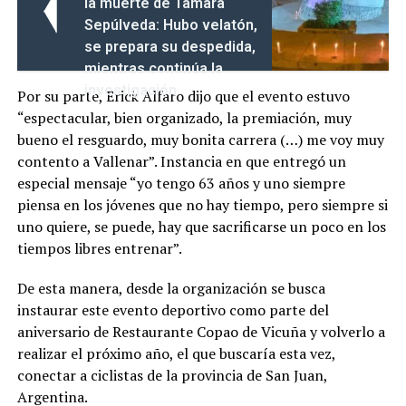
la muerte de Tamara
Sepúlveda: Hubo velatón,
se prepara su despedida,
mientras continúa la
investigación
Por su parte, Erick Alfaro dijo que el evento estuvo
“espectacular, bien organizado, la premiación, muy
bueno el resguardo, muy bonita carrera (…) me voy muy
contento a Vallenar”. Instancia en que entregó un
especial mensaje “yo tengo 63 años y uno siempre
piensa en los jóvenes que no hay tiempo, pero siempre si
uno quiere, se puede, hay que sacrificarse un poco en los
tiempos libres entrenar”.
De esta manera, desde la organización se busca
instaurar este evento deportivo como parte del
aniversario de Restaurante Copao de Vicuña y volverlo a
realizar el próximo año, el que buscaría esta vez,
conectar a ciclistas de la provincia de San Juan,
Argentina.