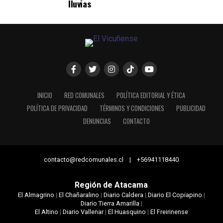
lluvias
INICIO
RED COMUNALES
POLÍTICA EDITORIAL Y ÉTICA
POLÍTICA DE PRIVACIDAD
TÉRMINOS Y CONDICIONES
PUBLICIDAD
DENUNCIAS
CONTACTO
contacto@redcomunales.cl | +56941118440
Región de Atacama
El Almagrino
|
El Chañaralino
|
Diario Caldera
|
Diario El Copiapino
|
Diario Tierra Amarilla
|
El Altino
|
Diario Vallenar
|
El Huasquino
|
El Freirinense