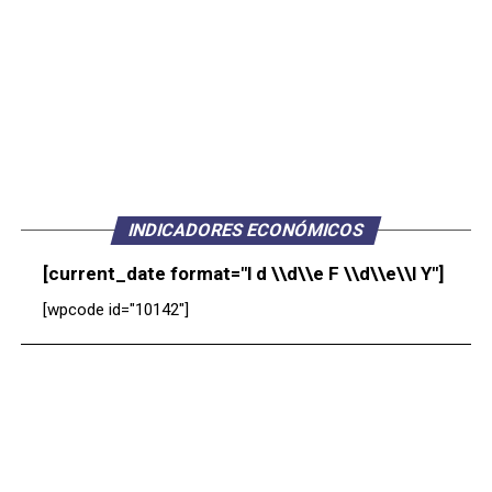
INDICADORES ECONÓMICOS
[current_date format="l d \\d\\e F \\d\\e\\l Y"]
[wpcode id="10142"]