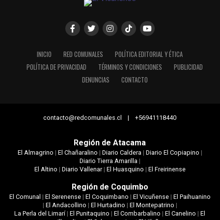
INICIO
RED COMUNALES
POLÍTICA EDITORIAL Y ÉTICA
POLÍTICA DE PRIVACIDAD
TÉRMINOS Y CONDICIONES
PUBLICIDAD
DENUNCIAS
CONTACTO
contacto@redcomunales.cl | +56941118440
Región de Atacama
El Almagrino
|
El Chañaralino
|
Diario Caldera
|
Diario El Copiapino
|
Diario Tierra Amarilla
|
El Altino
|
Diario Vallenar
|
El Huasquino
|
El Freirinense
Región de Coquimbo
El Comunal
|
El Serenense
|
El Coquimbano
|
El Vicuñense
|
El Paihuanino
|
El Andacollino
|
El Hurtadino
|
El Montepatrino
|
La Perla del Limarí
|
El Punitaquino
|
El Combarbalino
|
El Canelino
|
El