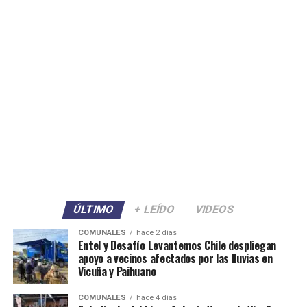
ÚLTIMO
+ LEÍDO
VIDEOS
COMUNALES
hace 2 días
Entel y Desafío Levantemos Chile despliegan
apoyo a vecinos afectados por las lluvias en
Vicuña y Paihuano
COMUNALES
hace 4 días