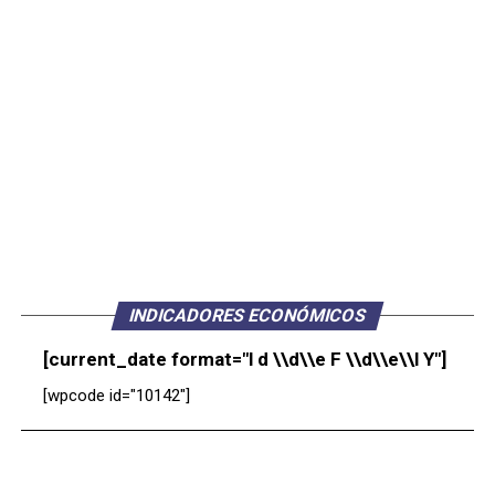
INDICADORES ECONÓMICOS
[current_date format="l d \\d\\e F \\d\\e\\l Y"]
[wpcode id="10142"]