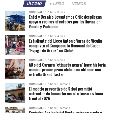
ÚLTIMO
+ LEÍDO
VIDEOS
COMUNALES
hace 3 días
Entel y Desafío Levantemos Chile despliegan
apoyo a vecinos afectados por las lluvias en
Vicuña y Paihuano
COMUNALES
hace 4 días
Estudiante del Liceo Antonio Varas de Vicuña
conquista el Campeonato Nacional de Cueca
“Espiga de Arroz” en Chiloé
COMUNALES
hace 5 días
Alto del Carmen “etiqueta negra” hace historia
como el primer pisco chileno en obtener una
estrella Great Taste
COMUNALES
hace 1 semana
El modelo preventivo de Salud permitió
enfrentar de buena forma el intenso sistema
frontal 2026
COMUNALES
hace 1 semana
Sociedad Agrícola del Norte entrega ayuda a