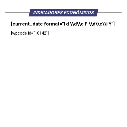
INDICADORES ECONÓMICOS
[current_date format="l d \\d\\e F \\d\\e\\l Y"]
[wpcode id="10142"]