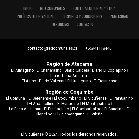
INICIO
RED COMUNALES
POLÍTICA EDITORIAL Y ÉTICA
POLÍTICA DE PRIVACIDAD
TÉRMINOS Y CONDICIONES
PUBLICIDAD
DENUNCIAS
CONTACTO
contacto@redcomunales.cl | +56941118440
Región de Atacama
El Almagrino
|
El Chañaralino
|
Diario Caldera
|
Diario El Copiapino
|
Diario Tierra Amarilla
|
El Altino
|
Diario Vallenar
|
El Huasquino
|
El Freirinense
Región de Coquimbo
El Comunal
|
El Serenense
|
El Coquimbano
|
El Vicuñense
|
El Paihuanino
|
El Andacollino
|
El Hurtadino
|
El Montepatrino
|
La Perla del Limarí
|
El Punitaquino
|
El Combarbalino
|
El Canelino
|
El
Illapelino
|
El Salamanquino
|
El Vileño
El Vicuñense © 2024. Todos los derechos reservados.