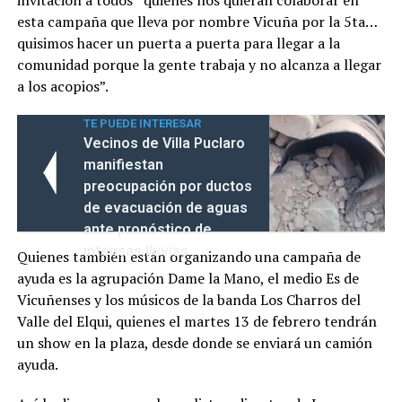
esta campaña que lleva por nombre Vicuña por la 5ta…
quisimos hacer un puerta a puerta para llegar a la
comunidad porque la gente trabaja y no alcanza a llegar
a los acopios”.
TE PUEDE INTERESAR
Vecinos de Villa Puclaro
manifiestan
preocupación por ductos
de evacuación de aguas
ante pronóstico de
intensas lluvias
Quienes también están organizando una campaña de
ayuda es la agrupación Dame la Mano, el medio Es de
Vicuñenses y los músicos de la banda Los Charros del
Valle del Elqui, quienes el martes 13 de febrero tendrán
un show en la plaza, desde donde se enviará un camión
ayuda.