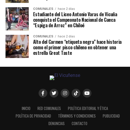
COMUNALES
hace 2 días
Estudiante del Liceo Antonio Varas de Vicuña
conquista el Campeonato Nacional de Cueca
“Espiga de Arroz” en Chiloé
COMUNALES
hace 2 días
Alto del Carmen “etiqueta negra” hace historia
como el primer pisco chileno en obtener una
estrella Great Taste
INICIO
RED COMUNALES
POLÍTICA EDITORIAL Y ÉTICA
POLÍTICA DE PRIVACIDAD
TÉRMINOS Y CONDICIONES
PUBLICIDAD
DENUNCIAS
CONTACTO