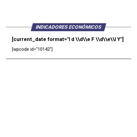
INDICADORES ECONÓMICOS
[current_date format="l d \\d\\e F \\d\\e\\l Y"]
[wpcode id="10142"]