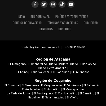
INICIO
RED COMUNALES
POLÍTICA EDITORIAL Y ÉTICA
POLÍTICA DE PRIVACIDAD
TÉRMINOS Y CONDICIONES
PUBLICIDAD
DENUNCIAS
CONTACTO
contacto@redcomunales.cl | +56941118440
Región de Atacama
El Almagrino
|
El Chañaralino
|
Diario Caldera
|
Diario El Copiapino
|
Diario Tierra Amarilla
|
El Altino
|
Diario Vallenar
|
El Huasquino
|
El Freirinense
Región de Coquimbo
El Comunal
|
El Serenense
|
El Coquimbano
|
El Vicuñense
|
El Paihuanino
|
El Andacollino
|
El Hurtadino
|
El Montepatrino
|
La Perla del Limarí
|
El Punitaquino
|
El Combarbalino
|
El Canelino
|
El
Illapelino
|
El Salamanquino
|
El Vileño