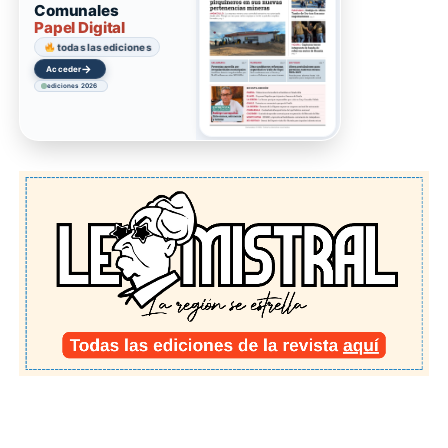
Comunales
Papel Digital
todas las ediciones
→
Acceder
ediciones 2026