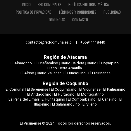
INICIO
RED COMUNALES
POLÍTICA EDITORIAL Y ÉTICA
POLÍTICA DE PRIVACIDAD
TÉRMINOS Y CONDICIONES
PUBLICIDAD
DENUNCIAS
CONTACTO
contacto@redcomunales.cl | +56941118440
Región de Atacama
El Almagrino
|
El Chañaralino
|
Diario Caldera
|
Diario El Copiapino
|
Diario Tierra Amarilla
|
El Altino
|
Diario Vallenar
|
El Huasquino
|
El Freirinense
Región de Coquimbo
El Comunal
|
El Serenense
|
El Coquimbano
|
El Vicuñense
|
El Paihuanino
|
El Andacollino
|
El Hurtadino
|
El Montepatrino
|
La Perla del Limarí
|
El Punitaquino
|
El Combarbalino
|
El Canelino
|
El
Illapelino
|
El Salamanquino
|
El Vileño
El Vicuñense © 2024. Todos los derechos reservados.