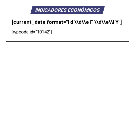
INDICADORES ECONÓMICOS
[current_date format="l d \\d\\e F \\d\\e\\l Y"]
[wpcode id="10142"]