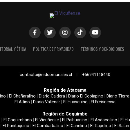
ITORIAL Y ÉTICA
POLÍTICA DE PRIVACIDAD
TÉRMINOS Y CONDICIONES
contacto@redcomunales.cl | +56941118440
Región de Atacama
ino
|
El Chañaralino
|
Diario Caldera
|
Diario El Copiapino
|
Diario Tierra
El Altino
|
Diario Vallenar
|
El Huasquino
|
El Freirinense
Región de Coquimbo
e
|
El Coquimbano
|
El Vicuñense
|
El Paihuanino
|
El Andacollino
|
El Hu
|
El Punitaquino
|
El Combarbalino
|
El Canelino
|
El Illapelino
|
El Sala