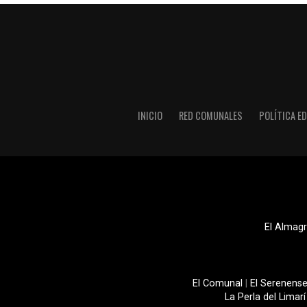
INICIO
RED COMUNALES
POLÍTICA ED
El Almagr
El Comunal
|
El Serenens
La Perla del Limarí