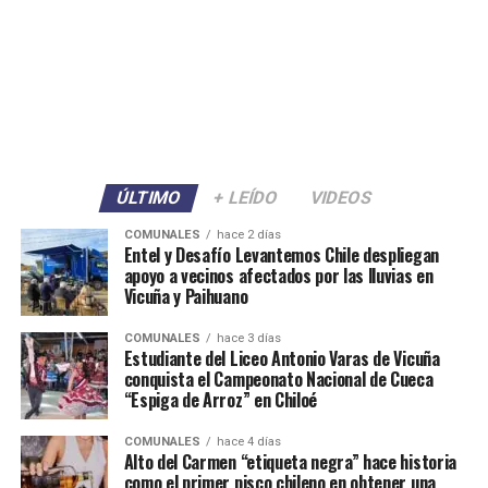
ÚLTIMO
+ LEÍDO
VIDEOS
COMUNALES
hace 2 días
Entel y Desafío Levantemos Chile despliegan
apoyo a vecinos afectados por las lluvias en
Vicuña y Paihuano
COMUNALES
hace 3 días
Estudiante del Liceo Antonio Varas de Vicuña
conquista el Campeonato Nacional de Cueca
“Espiga de Arroz” en Chiloé
COMUNALES
hace 4 días
Alto del Carmen “etiqueta negra” hace historia
como el primer pisco chileno en obtener una