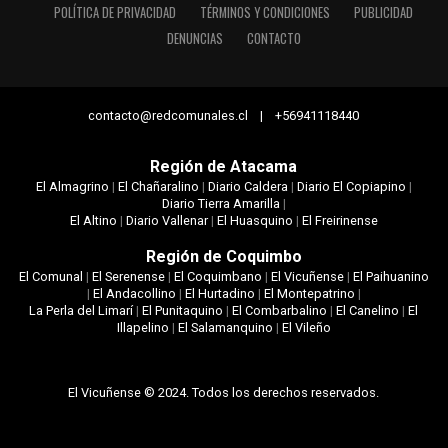
POLÍTICA DE PRIVACIDAD
TÉRMINOS Y CONDICIONES
PUBLICIDAD
DENUNCIAS
CONTACTO
contacto@redcomunales.cl | +56941118440
Región de Atacama
El Almagrino
|
El Chañaralino
|
Diario Caldera
|
Diario El Copiapino
|
Diario Tierra Amarilla
|
El Altino
|
Diario Vallenar
|
El Huasquino
|
El Freirinense
Región de Coquimbo
El Comunal
|
El Serenense
|
El Coquimbano
|
El Vicuñense
|
El Paihuanino
|
El Andacollino
|
El Hurtadino
|
El Montepatrino
|
La Perla del Limarí
|
El Punitaquino
|
El Combarbalino
|
El Canelino
|
El
Illapelino
|
El Salamanquino
|
El Vileño
El Vicuñense © 2024. Todos los derechos reservados.