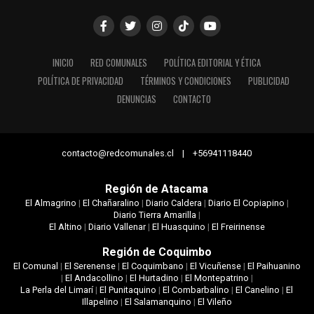
INICIO
RED COMUNALES
POLÍTICA EDITORIAL Y ÉTICA
POLÍTICA DE PRIVACIDAD
TÉRMINOS Y CONDICIONES
PUBLICIDAD
DENUNCIAS
CONTACTO
contacto@redcomunales.cl | +56941118440
Región de Atacama
El Almagrino
|
El Chañaralino
|
Diario Caldera
|
Diario El Copiapino
|
Diario Tierra Amarilla
|
El Altino
|
Diario Vallenar
|
El Huasquino
|
El Freirinense
Región de Coquimbo
El Comunal
|
El Serenense
|
El Coquimbano
|
El Vicuñense
|
El Paihuanino
|
El Andacollino
|
El Hurtadino
|
El Montepatrino
|
La Perla del Limarí
|
El Punitaquino
|
El Combarbalino
|
El Canelino
|
El
Illapelino
|
El Salamanquino
|
El Vileño