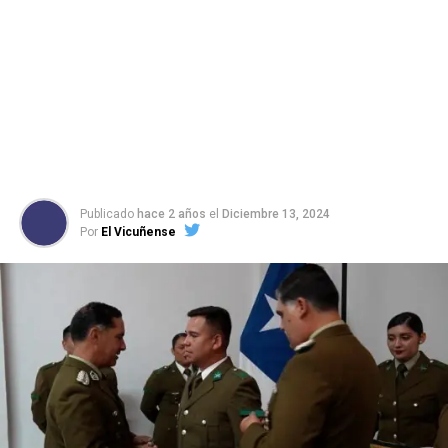
Publicado
hace 2 años
el
Diciembre 13, 2024
Por
El Vicuñense