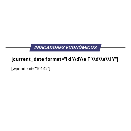
INDICADORES ECONÓMICOS
[current_date format="l d \\d\\e F \\d\\e\\l Y"]
[wpcode id="10142"]