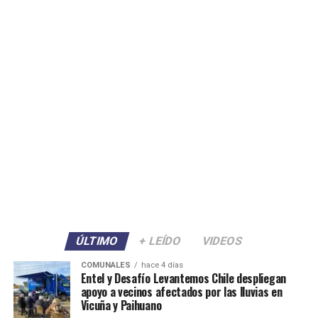
ÚLTIMO
+ LEÍDO
VIDEOS
COMUNALES
hace 4 días
Entel y Desafío Levantemos Chile despliegan
apoyo a vecinos afectados por las lluvias en
Vicuña y Paihuano