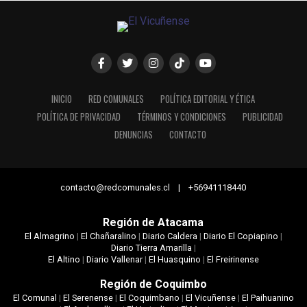
INICIO
RED COMUNALES
POLÍTICA EDITORIAL Y ÉTICA
POLÍTICA DE PRIVACIDAD
TÉRMINOS Y CONDICIONES
PUBLICIDAD
DENUNCIAS
CONTACTO
contacto@redcomunales.cl | +56941118440
Región de Atacama
El Almagrino
|
El Chañaralino
|
Diario Caldera
|
Diario El Copiapino
|
Diario Tierra Amarilla
|
El Altino
|
Diario Vallenar
|
El Huasquino
|
El Freirinense
Región de Coquimbo
El Comunal
|
El Serenense
|
El Coquimbano
|
El Vicuñense
|
El Paihuanino