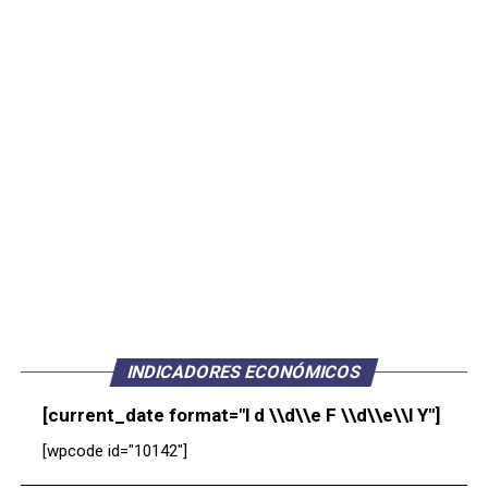
INDICADORES ECONÓMICOS
[current_date format="l d \\d\\e F \\d\\e\\l Y"]
[wpcode id="10142"]