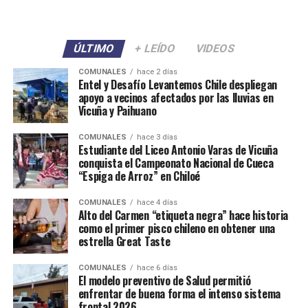
ÚLTIMO
+ LEÍDO
VIDEOS
COMUNALES
hace 2 días
Entel y Desafío Levantemos Chile despliegan
apoyo a vecinos afectados por las lluvias en
Vicuña y Paihuano
COMUNALES
hace 3 días
Estudiante del Liceo Antonio Varas de Vicuña
conquista el Campeonato Nacional de Cueca
“Espiga de Arroz” en Chiloé
COMUNALES
hace 4 días
Alto del Carmen “etiqueta negra” hace historia
como el primer pisco chileno en obtener una
estrella Great Taste
COMUNALES
hace 6 días
El modelo preventivo de Salud permitió
enfrentar de buena forma el intenso sistema
frontal 2026