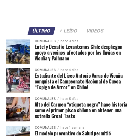
ÚLTIMO
+ LEÍDO
VIDEOS
COMUNALES
hace 3 días
Entel y Desafío Levantemos Chile despliegan
apoyo a vecinos afectados por las lluvias en
Vicuña y Paihuano
COMUNALES
hace 4 días
Estudiante del Liceo Antonio Varas de Vicuña
conquista el Campeonato Nacional de Cueca
“Espiga de Arroz” en Chiloé
COMUNALES
hace 5 días
Alto del Carmen “etiqueta negra” hace historia
como el primer pisco chileno en obtener una
estrella Great Taste
COMUNALES
hace 1 semana
El modelo preventivo de Salud permitió