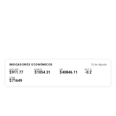
INDICADORES ECONÓMICOS
10 de Agosto
DÓLAR
EURO
UF
IPC %
$911.77
$1054.31
$40846.11
-0.2
UTM
$71649