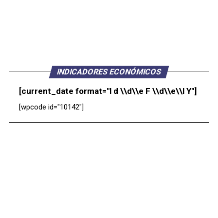
INDICADORES ECONÓMICOS
[current_date format="l d \\d\\e F \\d\\e\\l Y"]
[wpcode id="10142"]