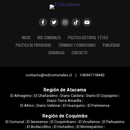
INICIO
RED COMUNALES
POLÍTICA EDITORIAL Y ÉTICA
POLÍTICA DE PRIVACIDAD
TÉRMINOS Y CONDICIONES
PUBLICIDAD
DENUNCIAS
CONTACTO
contacto@redcomunales.cl | +56941118440
Región de Atacama
El Almagrino
|
El Chañaralino
|
Diario Caldera
|
Diario El Copiapino
|
Diario Tierra Amarilla
|
El Altino
|
Diario Vallenar
|
El Huasquino
|
El Freirinense
Región de Coquimbo
El Comunal
|
El Serenense
|
El Coquimbano
|
El Vicuñense
|
El Paihuanino
|
El Andacollino
|
El Hurtadino
|
El Montepatrino
|