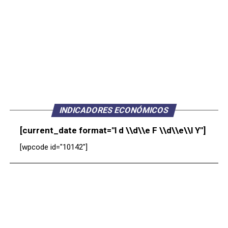
INDICADORES ECONÓMICOS
[current_date format="l d \\d\\e F \\d\\e\\l Y"]
[wpcode id="10142"]