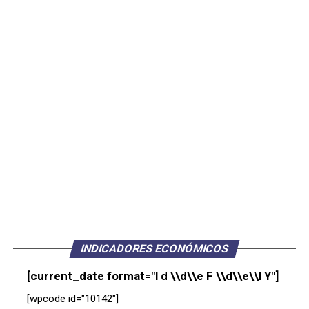
INDICADORES ECONÓMICOS
[current_date format="l d \\d\\e F \\d\\e\\l Y"]
[wpcode id="10142"]