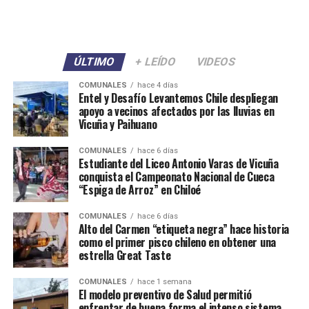
ÚLTIMO
+ LEÍDO
VIDEOS
COMUNALES
hace 4 días
Entel y Desafío Levantemos Chile despliegan
apoyo a vecinos afectados por las lluvias en
Vicuña y Paihuano
COMUNALES
hace 6 días
Estudiante del Liceo Antonio Varas de Vicuña
conquista el Campeonato Nacional de Cueca
“Espiga de Arroz” en Chiloé
COMUNALES
hace 6 días
Alto del Carmen “etiqueta negra” hace historia
como el primer pisco chileno en obtener una
estrella Great Taste
COMUNALES
hace 1 semana
El modelo preventivo de Salud permitió
enfrentar de buena forma el intenso sistema