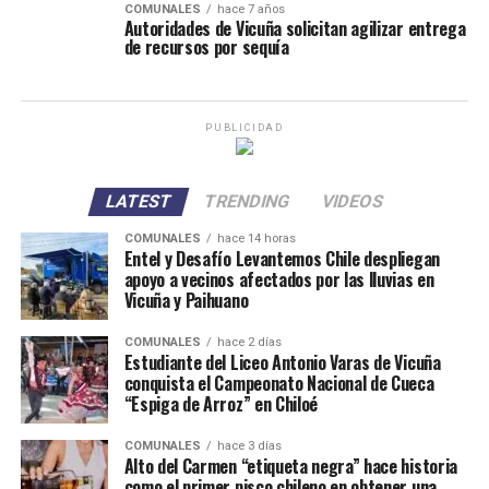
COMUNALES
hace 7 años
Autoridades de Vicuña solicitan agilizar entrega
de recursos por sequía
PUBLICIDAD
LATEST
TRENDING
VIDEOS
COMUNALES
hace 14 horas
Entel y Desafío Levantemos Chile despliegan
apoyo a vecinos afectados por las lluvias en
Vicuña y Paihuano
COMUNALES
hace 2 días
Estudiante del Liceo Antonio Varas de Vicuña
conquista el Campeonato Nacional de Cueca
“Espiga de Arroz” en Chiloé
COMUNALES
hace 3 días
Alto del Carmen “etiqueta negra” hace historia
como el primer pisco chileno en obtener una