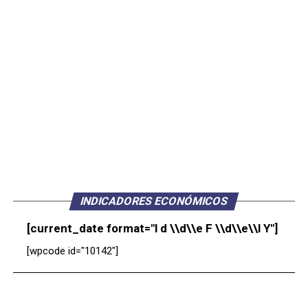
INDICADORES ECONÓMICOS
[current_date format="l d \\d\\e F \\d\\e\\l Y"]
[wpcode id="10142"]