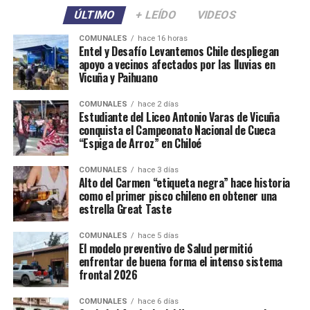
ÚLTIMO
+ LEÍDO
VIDEOS
COMUNALES
hace 16 horas
Entel y Desafío Levantemos Chile despliegan
apoyo a vecinos afectados por las lluvias en
Vicuña y Paihuano
COMUNALES
hace 2 días
Estudiante del Liceo Antonio Varas de Vicuña
conquista el Campeonato Nacional de Cueca
“Espiga de Arroz” en Chiloé
COMUNALES
hace 3 días
Alto del Carmen “etiqueta negra” hace historia
como el primer pisco chileno en obtener una
estrella Great Taste
COMUNALES
hace 5 días
El modelo preventivo de Salud permitió
enfrentar de buena forma el intenso sistema
frontal 2026
COMUNALES
hace 6 días