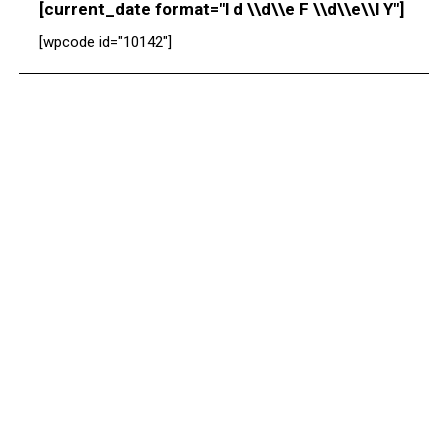
[current_date format="l d \\d\\e F \\d\\e\\l Y"]
[wpcode id="10142"]