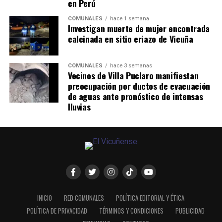
en Perú
COMUNALES
hace 1 semana
Investigan muerte de mujer encontrada
calcinada en sitio eriazo de Vicuña
COMUNALES
hace 3 semanas
Vecinos de Villa Puclaro manifiestan
preocupación por ductos de evacuación
de aguas ante pronóstico de intensas
lluvias
INICIO
RED COMUNALES
POLÍTICA EDITORIAL Y ÉTICA
POLÍTICA DE PRIVACIDAD
TÉRMINOS Y CONDICIONES
PUBLICIDAD