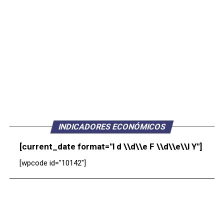
INDICADORES ECONÓMICOS
[current_date format="l d \\d\\e F \\d\\e\\l Y"]
[wpcode id="10142"]