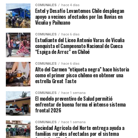
COMUNALES
hace 4 días
Entel y Desafío Levantemos Chile despliegan
apoyo a vecinos afectados por las lluvias en
Vicuña y Paihuano
COMUNALES
hace 6 días
Estudiante del Liceo Antonio Varas de Vicuña
conquista el Campeonato Nacional de Cueca
“Espiga de Arroz” en Chiloé
COMUNALES
hace 6 días
Alto del Carmen “etiqueta negra” hace historia
como el primer pisco chileno en obtener una
estrella Great Taste
COMUNALES
hace 1 semana
El modelo preventivo de Salud permitió
enfrentar de buena forma el intenso sistema
frontal 2026
COMUNALES
hace 1 semana
Sociedad Agrícola del Norte entrega ayuda a
familias rurales afectadas por el sistema