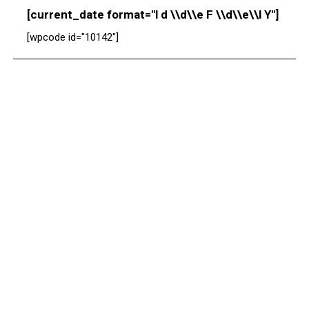
[current_date format="l d \\d\\e F \\d\\e\\l Y"]
[wpcode id="10142"]