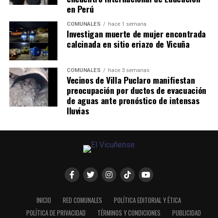
en Perú
COMUNALES
hace 1 semana
Investigan muerte de mujer encontrada
calcinada en sitio eriazo de Vicuña
COMUNALES
hace 3 semanas
Vecinos de Villa Puclaro manifiestan
preocupación por ductos de evacuación
de aguas ante pronóstico de intensas
lluvias
INICIO
RED COMUNALES
POLÍTICA EDITORIAL Y ÉTICA
POLÍTICA DE PRIVACIDAD
TÉRMINOS Y CONDICIONES
PUBLICIDAD