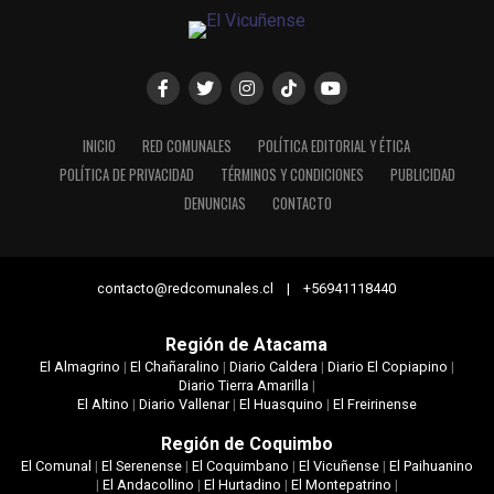
INICIO
RED COMUNALES
POLÍTICA EDITORIAL Y ÉTICA
POLÍTICA DE PRIVACIDAD
TÉRMINOS Y CONDICIONES
PUBLICIDAD
DENUNCIAS
CONTACTO
contacto@redcomunales.cl | +56941118440
Región de Atacama
El Almagrino
|
El Chañaralino
|
Diario Caldera
|
Diario El Copiapino
|
Diario Tierra Amarilla
|
El Altino
|
Diario Vallenar
|
El Huasquino
|
El Freirinense
Región de Coquimbo
El Comunal
|
El Serenense
|
El Coquimbano
|
El Vicuñense
|
El Paihuanino
|
El Andacollino
|
El Hurtadino
|
El Montepatrino
|