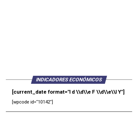
INDICADORES ECONÓMICOS
[current_date format="l d \\d\\e F \\d\\e\\l Y"]
[wpcode id="10142"]