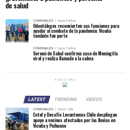
de salud
COMUNALES
hace 5 años
Odontólogos reconvierten sus funciones para
ayudar al combate de la pandemia: Vicuña
también fue parte
COMUNALES
hace 7 años
Seremi de Salud confirma caso de Meningitis
viral y realiza llamado a la calma
PUBLICIDAD
LATEST
TRENDING
VIDEOS
COMUNALES
hace 1 día
Entel y Desafío Levantemos Chile despliegan
apoyo a vecinos afectados por las lluvias en
Vicuña y Paihuano