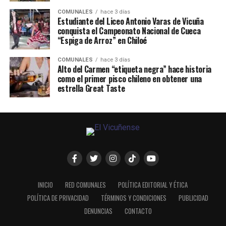
COMUNALES
hace 3 días
Estudiante del Liceo Antonio Varas de Vicuña
conquista el Campeonato Nacional de Cueca
“Espiga de Arroz” en Chiloé
COMUNALES
hace 3 días
Alto del Carmen “etiqueta negra” hace historia
como el primer pisco chileno en obtener una
estrella Great Taste
INICIO
RED COMUNALES
POLÍTICA EDITORIAL Y ÉTICA
POLÍTICA DE PRIVACIDAD
TÉRMINOS Y CONDICIONES
PUBLICIDAD
DENUNCIAS
CONTACTO