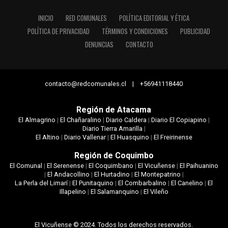
INICIO
RED COMUNALES
POLÍTICA EDITORIAL Y ÉTICA
POLÍTICA DE PRIVACIDAD
TÉRMINOS Y CONDICIONES
PUBLICIDAD
DENUNCIAS
CONTACTO
contacto@redcomunales.cl | +56941118440
Región de Atacama
El Almagrino
|
El Chañaralino
|
Diario Caldera
|
Diario El Copiapino
|
Diario Tierra Amarilla
|
El Altino
|
Diario Vallenar
|
El Huasquino
|
El Freirinense
Región de Coquimbo
El Comunal
|
El Serenense
|
El Coquimbano
|
El Vicuñense
|
El Paihuanino
|
El Andacollino
|
El Hurtadino
|
El Montepatrino
|
La Perla del Limarí
|
El Punitaquino
|
El Combarbalino
|
El Canelino
|
El
Illapelino
|
El Salamanquino
|
El Vileño
El Vicuñense © 2024. Todos los derechos reservados.