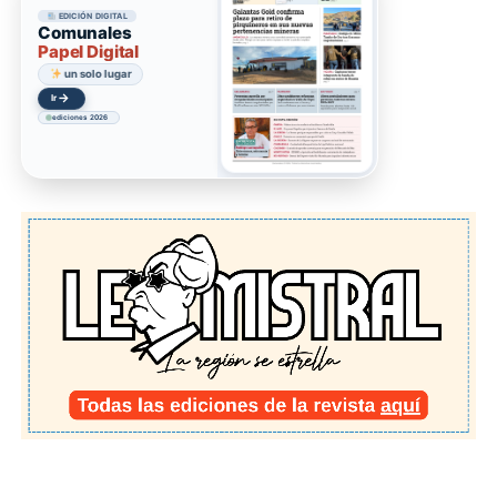
EDICIÓN DIGITAL
Comunales
Papel Digital
un solo lugar
→
Ir
ediciones 2026