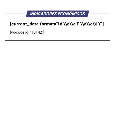
INDICADORES ECONÓMICOS
[current_date format="l d \\d\\e F \\d\\e\\l Y"]
[wpcode id="10142"]