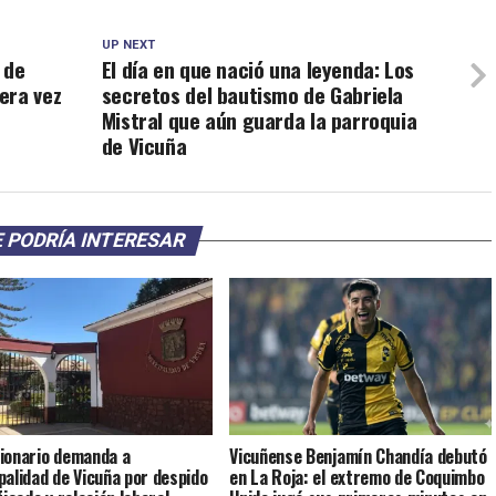
UP NEXT
 de
El día en que nació una leyenda: Los
era vez
secretos del bautismo de Gabriela
Mistral que aún guarda la parroquia
de Vicuña
 PODRÍA INTERESAR
ionario demanda a
Vicuñense Benjamín Chandía debutó
palidad de Vicuña por despido
en La Roja: el extremo de Coquimbo