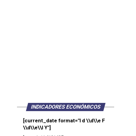
INDICADORES ECONÓMICOS
[current_date format="l d \\d\\e F
\\d\\e\\l Y"]