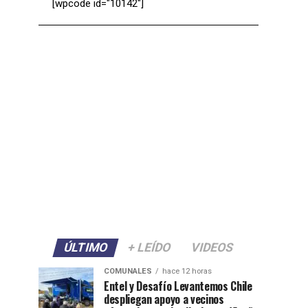
[wpcode id="10142"]
ÚLTIMO
+ LEÍDO
VIDEOS
COMUNALES
hace 12 horas
Entel y Desafío Levantemos Chile
despliegan apoyo a vecinos