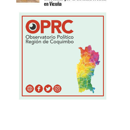
en Vicuña