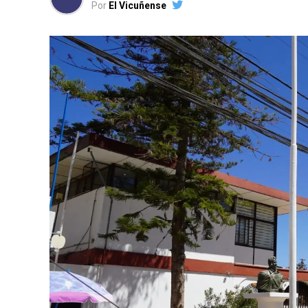
Por
El Vicuñense