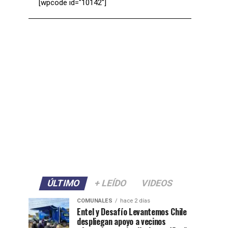
[wpcode id="10142"]
ÚLTIMO
+ LEÍDO
VIDEOS
COMUNALES
hace 2 días
Entel y Desafío Levantemos Chile
despliegan apoyo a vecinos