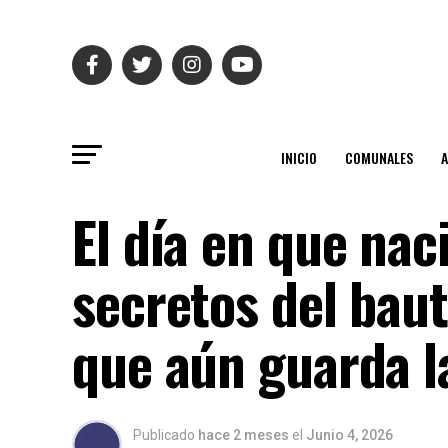
INICIO
COMUNALES
El día en que nac
secretos del baut
que aún guarda l
Publicado
hace 2 meses
el
Junio 4, 2026