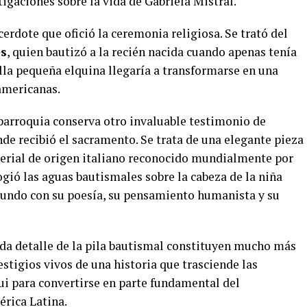
igaciones sobre la vida de Gabriela Mistral.
cerdote que ofició la ceremonia religiosa. Se trató del
es
, quien bautizó a la recién nacida cuando apenas tenía
lla pequeña elquina llegaría a transformarse en una
americanas.
a parroquia conserva otro invaluable testimonio de
nde recibió el sacramento. Se trata de una elegante pieza
erial de origen italiano reconocido mundialmente por
ogió las aguas bautismales sobre la cabeza de la niña
undo con su poesía, su pensamiento humanista y su
ada detalle de la pila bautismal constituyen mucho más
estigios vivos de una historia que trasciende las
qui para convertirse en parte fundamental del
érica Latina.