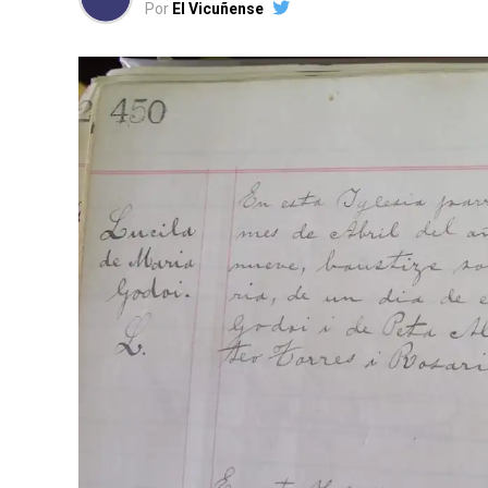
Por
El Vicuñense