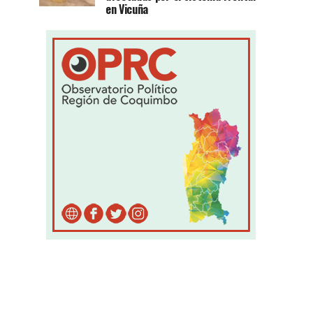
en Vicuña