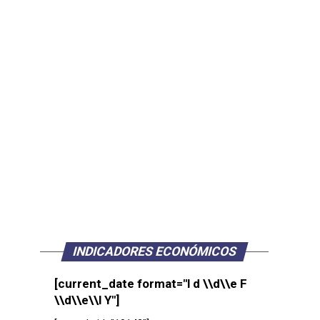
INDICADORES ECONÓMICOS
[current_date format="l d \\d\\e F
\\d\\e\\l Y"]