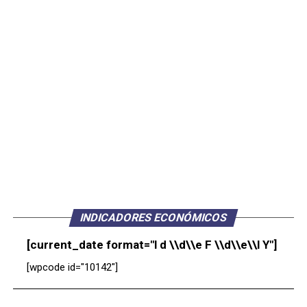
INDICADORES ECONÓMICOS
[current_date format="l d \\d\\e F \\d\\e\\l Y"]
[wpcode id="10142"]