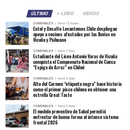
ÚLTIMO
+ LEÍDO
VIDEOS
COMUNALES
hace 12 horas
Entel y Desafío Levantemos Chile despliegan
apoyo a vecinos afectados por las lluvias en
Vicuña y Paihuano
COMUNALES
hace 2 días
Estudiante del Liceo Antonio Varas de Vicuña
conquista el Campeonato Nacional de Cueca
“Espiga de Arroz” en Chiloé
COMUNALES
hace 3 días
Alto del Carmen “etiqueta negra” hace historia
como el primer pisco chileno en obtener una
estrella Great Taste
COMUNALES
hace 5 días
El modelo preventivo de Salud permitió
enfrentar de buena forma el intenso sistema
frontal 2026