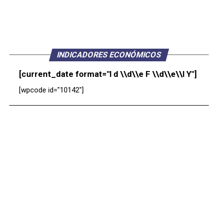
INDICADORES ECONÓMICOS
[current_date format="l d \\d\\e F \\d\\e\\l Y"]
[wpcode id="10142"]