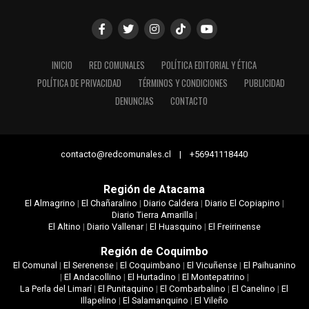
INICIO
RED COMUNALES
POLÍTICA EDITORIAL Y ÉTICA
POLÍTICA DE PRIVACIDAD
TÉRMINOS Y CONDICIONES
PUBLICIDAD
DENUNCIAS
CONTACTO
contacto@redcomunales.cl | +56941118440
Región de Atacama
El Almagrino
|
El Chañaralino
|
Diario Caldera
|
Diario El Copiapino
|
Diario Tierra Amarilla
|
El Altino
|
Diario Vallenar
|
El Huasquino
|
El Freirinense
Región de Coquimbo
El Comunal
|
El Serenense
|
El Coquimbano
|
El Vicuñense
|
El Paihuanino
|
El Andacollino
|
El Hurtadino
|
El Montepatrino
|
La Perla del Limarí
|
El Punitaquino
|
El Combarbalino
|
El Canelino
|
El
Illapelino
|
El Salamanquino
|
El Vileño