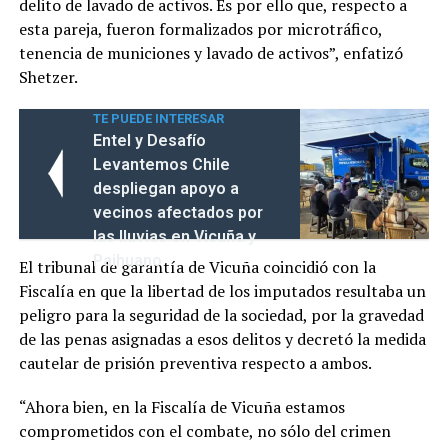
delito de lavado de activos. Es por ello que, respecto a
esta pareja, fueron formalizados por microtráfico,
tenencia de municiones y lavado de activos”, enfatizó
Shetzer.
TE PUEDE INTERESAR
Entel y Desafío
Levantemos Chile
despliegan apoyo a
vecinos afectados por
las lluvias en Vicuña y
Paihuano
El tribunal de garantía de Vicuña coincidió con la
Fiscalía en que la libertad de los imputados resultaba un
peligro para la seguridad de la sociedad, por la gravedad
de las penas asignadas a esos delitos y decretó la medida
cautelar de prisión preventiva respecto a ambos.
“Ahora bien, en la Fiscalía de Vicuña estamos
comprometidos con el combate, no sólo del crimen