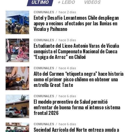
ÚLTIMO
+ LEÍDO
VIDEOS
COMUNALES
hace 2 días
Entel y Desafío Levantemos Chile despliegan
apoyo a vecinos afectados por las lluvias en
Vicuña y Paihuano
COMUNALES
hace 3 días
Estudiante del Liceo Antonio Varas de Vicuña
conquista el Campeonato Nacional de Cueca
“Espiga de Arroz” en Chiloé
COMUNALES
hace 4 días
Alto del Carmen “etiqueta negra” hace historia
como el primer pisco chileno en obtener una
estrella Great Taste
COMUNALES
hace 6 días
El modelo preventivo de Salud permitió
enfrentar de buena forma el intenso sistema
frontal 2026
COMUNALES
hace 6 días
Sociedad Agrícola del Norte entrega ayuda a