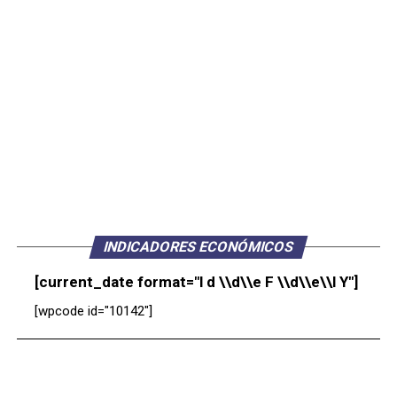
INDICADORES ECONÓMICOS
[current_date format="l d \\d\\e F \\d\\e\\l Y"]
[wpcode id="10142"]