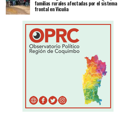
familias rurales afectadas por el sistema
frontal en Vicuña