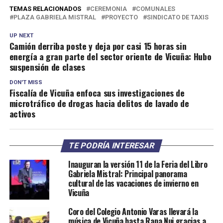
TEMAS RELACIONADOS
CEREMONIA
COMUNALES
PLAZA GABRIELA MISTRAL
PROYECTO
SINDICATO DE TAXIS
UP NEXT
Camión derriba poste y deja por casi 15 horas sin
energía a gran parte del sector oriente de Vicuña: Hubo
suspensión de clases
DON'T MISS
Fiscalía de Vicuña enfoca sus investigaciones de
microtráfico de drogas hacia delitos de lavado de
activos
TE PODRÍA INTERESAR
Inauguran la versión 11 de la Feria del Libro
Gabriela Mistral: Principal panorama
cultural de las vacaciones de invierno en
Vicuña
Coro del Colegio Antonio Varas llevará la
música de Vicuña hasta Rapa Nui gracias a