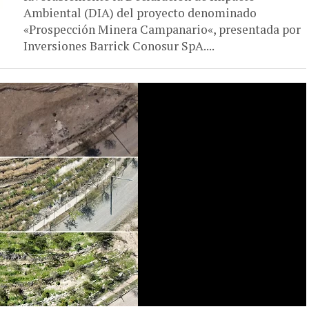
Ambiental (DIA) del proyecto denominado
«Prospección Minera Campanario«, presentada por
Inversiones Barrick Conosur SpA....